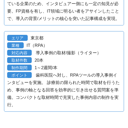
ている企業のため、インタビュアー側にも一定の知見が必
要。FP資格を有し、IT領域に明るい者をアサインしたこと
で、導入の背景/メリットの核心を突いた記事構成を実現。
東京都
エリア
IT（RPA）
業種
導入事例の取材/撮影（ライター）
対応内容
20本
取材件数
1～2週間/本
制作期間
歯科医院へ対し、RPAツールの導入事例イ
ポイント
ンタビューを実施。 診療前の限られた時間で取材を行うた
め、事例の軸となる回答を効率的に引き出せる質問案を準
備。コンパクトな取材時間で充実した事例内容の制作を実
行。