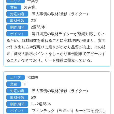
千葉県
エリア
製造業
業種
導入事例の取材/撮影（ライター）
対応内容
2本
取材件数
2週間/本
制作期間
毎月固定の取材ライターが継続対応してい
ポイント
るため、取材回数を重ねるごとに商材理解が深まり、質問
の引き出し方や深堀りに磨きがかかり品質が向上。その結
果、商材の訴求ポイントをしっかり事例記事でアピールす
ることができており、リード獲得に役立っている。
福岡県
エリア
IT
業種
導入事例の取材/撮影（ライター）
対応内容
5本
取材件数
1～2週間/本
制作期間
フィンテック（FinTech）サービスを提供し
ポイント