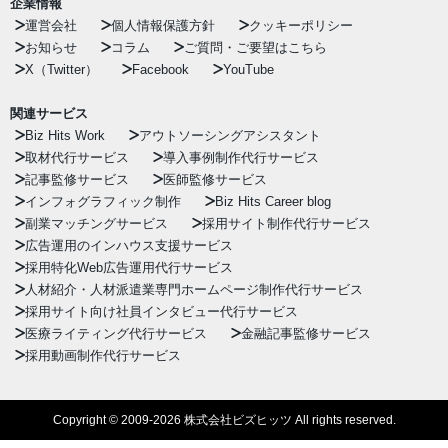
企業情報
運営会社
個人情報保護方針
クッキーポリシー
お知らせ
コラム
ご質問・ご要望はこちら
X（Twitter）
Facebook
YouTube
関連サービス
Biz Hits Work
アウトソーシングアシスタント
取材代行サービス
導入事例制作代行サービス
記事監修サービス
医師監修サービス
インフォグラフィック制作
Biz Hits Career blog
副業マッチングサービス
採用サイト制作代行サービス
広告運用のインハウス支援サービス
採用特化Web広告運用代行サービス
人材紹介・人材派遣業専門ホームページ制作代行サービス
採用サイト向け社員インタビュー代行サービス
医療ライティング代行サービス
金融記事監修サービス
採用動画制作代行サービス
Copyright © 2009-2026 株式会社ビズヒッツ All rights reserved.